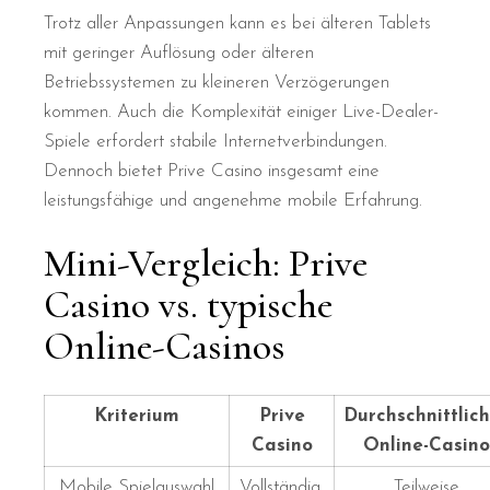
Trotz aller Anpassungen kann es bei älteren Tablets
mit geringer Auflösung oder älteren
Betriebssystemen zu kleineren Verzögerungen
kommen. Auch die Komplexität einiger Live-Dealer-
Spiele erfordert stabile Internetverbindungen.
Dennoch bietet Prive Casino insgesamt eine
leistungsfähige und angenehme mobile Erfahrung.
Mini-Vergleich: Prive
Casino vs. typische
Online-Casinos
Kriterium
Prive
Durchschnittlic
Casino
Online-Casin
Mobile Spielauswahl
Vollständig,
Teilweise