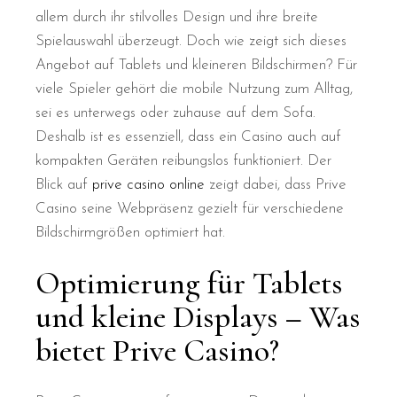
allem durch ihr stilvolles Design und ihre breite
Spielauswahl überzeugt. Doch wie zeigt sich dieses
Angebot auf Tablets und kleineren Bildschirmen? Für
viele Spieler gehört die mobile Nutzung zum Alltag,
sei es unterwegs oder zuhause auf dem Sofa.
Deshalb ist es essenziell, dass ein Casino auch auf
kompakten Geräten reibungslos funktioniert. Der
Blick auf
prive casino online
zeigt dabei, dass Prive
Casino seine Webpräsenz gezielt für verschiedene
Bildschirmgrößen optimiert hat.
Optimierung für Tablets
und kleine Displays – Was
bietet Prive Casino?