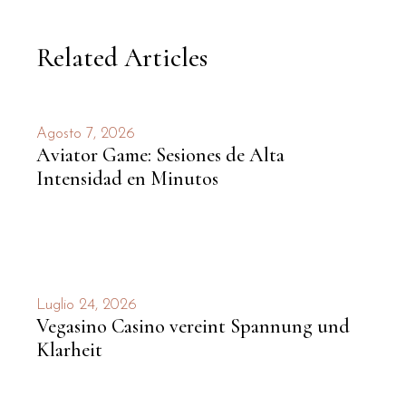
Related Articles
Agosto 7, 2026
Aviator Game: Sesiones de Alta
Intensidad en Minutos
Luglio 24, 2026
Vegasino Casino vereint Spannung und
Klarheit