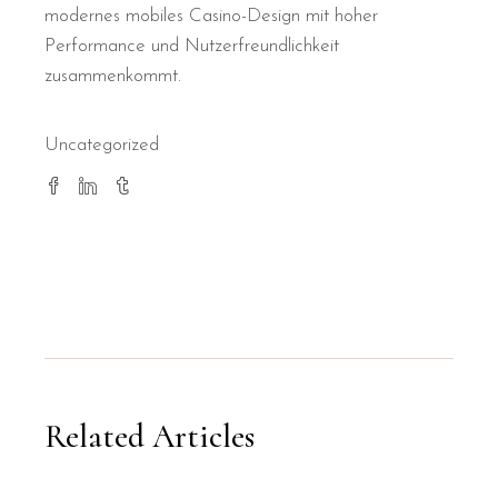
modernes mobiles Casino-Design mit hoher
Performance und Nutzerfreundlichkeit
zusammenkommt.
Uncategorized
Related Articles