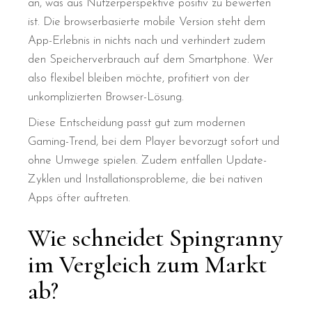
an, was aus Nutzerperspektive positiv zu bewerten
ist. Die browserbasierte mobile Version steht dem
App-Erlebnis in nichts nach und verhindert zudem
den Speicherverbrauch auf dem Smartphone. Wer
also flexibel bleiben möchte, profitiert von der
unkomplizierten Browser-Lösung.
Diese Entscheidung passt gut zum modernen
Gaming-Trend, bei dem Player bevorzugt sofort und
ohne Umwege spielen. Zudem entfallen Update-
Zyklen und Installationsprobleme, die bei nativen
Apps öfter auftreten.
Wie schneidet Spingranny
im Vergleich zum Markt
ab?