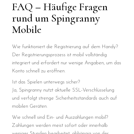
FAQ – Häufige Fragen
rund um Spingranny
Mobile
Wie funktioniert die Registrierung auf dem Handy?
Der Registrierungsprozess ist mobil vollständig
integriert und erfordert nur wenige Angaben, um das
Konto schnell zu eröffnen.
Ist das Spielen unterwegs sicher?
Ja, Spingranny nutzt aktuelle SSL-Verschlüsselung
und verfolgt strenge Sicherheitsstandards auch auf
mobilen Geräten.
Wie schnell sind Ein- und Auszahlungen mobil?
Zahlungen werden meist sofort oder innerhalb
weniger Stunden bearbeitet, abhängig von der