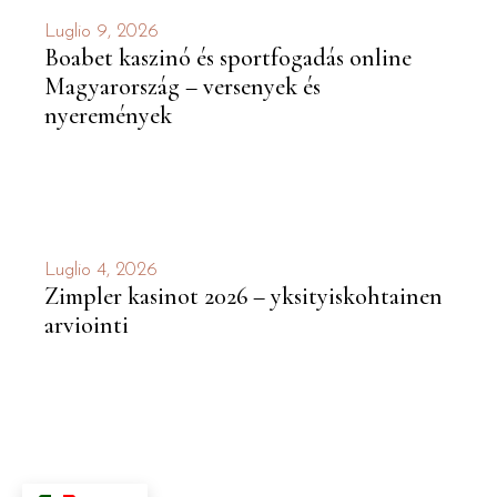
Luglio 9, 2026
Boabet kaszinó és sportfogadás online
Magyarország – versenyek és
nyeremények
Luglio 4, 2026
Zimpler kasinot 2026 – yksityiskohtainen
arviointi