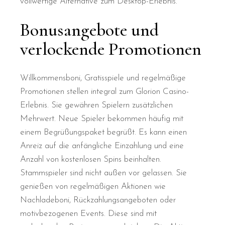
vollwertige Alternative zum Desktop-Erlebnis.
Bonusangebote und
verlockende Promotionen
Willkommensboni, Gratisspiele und regelmäßige
Promotionen stellen integral zum Glorion Casino-
Erlebnis. Sie gewähren Spielern zusätzlichen
Mehrwert. Neue Spieler bekommen häufig mit
einem Begrüßungspaket begrüßt. Es kann einen
Anreiz auf die anfängliche Einzahlung und eine
Anzahl von kostenlosen Spins beinhalten.
Stammspieler sind nicht außen vor gelassen. Sie
genießen von regelmäßigen Aktionen wie
Nachladeboni, Rückzahlungsangeboten oder
motivbezogenen Events. Diese sind mit