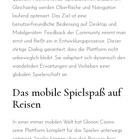
Gleichzeitig werden Oberfläche und Navigation
laufend optimiert. Das Ziel ist eine
benutzerfreundliche Bedienung auf Desktop und
Mobilgeräten. Feedback der Community nimmt man
ernst und fließt ein in Entwicklungsprozesse. Dieser
stetige Dialog garantiert, dass die Plattform nicht
unbeweglich bleibt. Sie adaptiert sich dynamisch den
wandelnden Erwartungen und Vorlieben einer
globalen Spielerschaft an.
Das mobile Spielspaß auf
Reisen
In einer immer mobilen Welt hat Glorion Casino
seine Plattform komplett für das Spielen unterwegs
optimiert. Spieler können über den Browser ihres