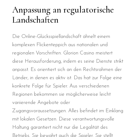
Anpassung an regulatorische
Landschaften
Die Online-Glücksspiellandschaft ähnelt einem
komplexen Flickenteppich aus nationalen und
regionalen Vorschriften. Glorion Casino meistert
diese Herausforderung, indem es seine Dienste strikt
anpasst. Es orientiert sich an den Rechtsrahmen der
Länder, in denen es aktiv ist. Das hat zur Folge eine
konkrete Folge für Spieler. Aus verschiedenen
Regionen bekommen sie möglicherweise leicht
variierende Angebote oder
Zugangsvoraussetzungen. Alles befindet im Einklang
mit lokalen Gesetzen. Diese verantwortungsvolle
Haltung garantiert nicht nur die Legalität des
Betriebs. Sie bewahrt auch die Spieler. Sie stellt