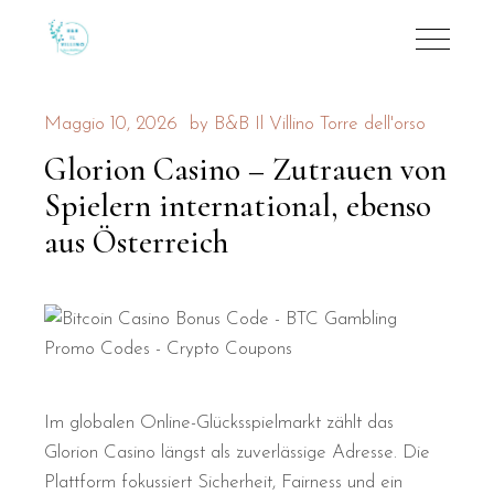
Maggio 10, 2026
by
B&B Il Villino Torre dell'orso
Glorion Casino – Zutrauen von
Spielern international, ebenso
aus Österreich
Im globalen Online-Glücksspielmarkt zählt das
Glorion Casino längst als zuverlässige Adresse. Die
Plattform fokussiert Sicherheit, Fairness und ein