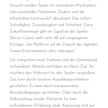
Gesucht werden Spiele mit innovativen Mechaniken
oder packenden Narrativen. Zudem wird die
Infrastruktur kontinuierlich aktualisiert. Das sichert
Schnelligkeit, Zuverlässigkeit und Sicherheit. Diese
Zukunftsstrategie gibt ein Signal an die Spieler.
Glorion Casino steht nicht still auf vergangenen
Erfolgen. Die Plattform will die Zukunft des digitalen
Casino-Entertainments aktiv mitprägen.
Die Integration neuer Features und die Optimierung
vorhandener Abläufe verfolgen ein klares Ziel. Sie
möchten den Mehrwert für den Spieler vergrößern.
Das kann durch raschere Auszahlungsverfahren
geschehen. Es kann durch transparentere
Bonusbedingungen geschehen. Oder durch die
Einbeziehung sozialer Elemente für eine
verbundenere Erfahrung. Jede Anpassung wird auf