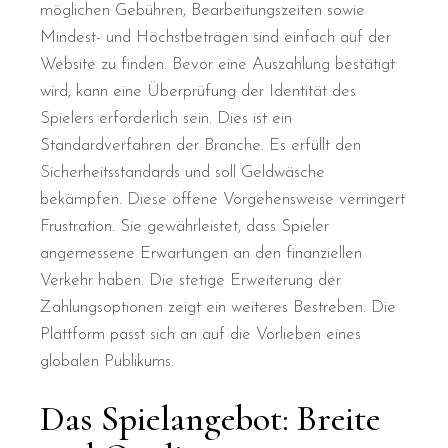
möglichen Gebühren, Bearbeitungszeiten sowie
Mindest- und Höchstbeträgen sind einfach auf der
Website zu finden. Bevor eine Auszahlung bestätigt
wird, kann eine Überprüfung der Identität des
Spielers erforderlich sein. Dies ist ein
Standardverfahren der Branche. Es erfüllt den
Sicherheitsstandards und soll Geldwäsche
bekämpfen. Diese offene Vorgehensweise verringert
Frustration. Sie gewährleistet, dass Spieler
angemessene Erwartungen an den finanziellen
Verkehr haben. Die stetige Erweiterung der
Zahlungsoptionen zeigt ein weiteres Bestreben. Die
Plattform passt sich an auf die Vorlieben eines
globalen Publikums.
Das Spielangebot: Breite