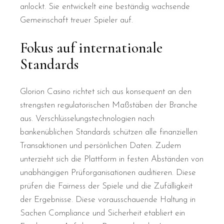
anlockt. Sie entwickelt eine beständig wachsende
Gemeinschaft treuer Spieler auf.
Fokus auf internationale
Standards
Glorion Casino richtet sich aus konsequent an den
strengsten regulatorischen Maßstäben der Branche
aus. Verschlüsselungstechnologien nach
bankenüblichen Standards schützen alle finanziellen
Transaktionen und persönlichen Daten. Zudem
unterzieht sich die Plattform in festen Abständen von
unabhängigen Prüforganisationen auditieren. Diese
prüfen die Fairness der Spiele und die Zufälligkeit
der Ergebnisse. Diese vorausschauende Haltung in
Sachen Compliance und Sicherheit etabliert ein