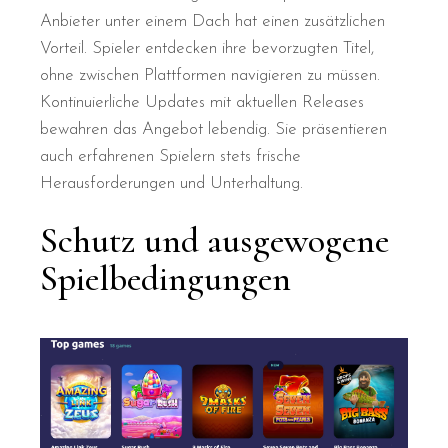
Anbieter unter einem Dach hat einen zusätzlichen
Vorteil. Spieler entdecken ihre bevorzugten Titel,
ohne zwischen Plattformen navigieren zu müssen.
Kontinuierliche Updates mit aktuellen Releases
bewahren das Angebot lebendig. Sie präsentieren
auch erfahrenen Spielern stets frische
Herausforderungen und Unterhaltung.
Schutz und ausgewogene
Spielbedingungen