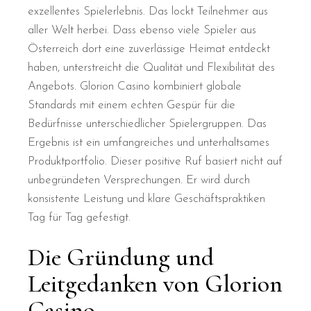
exzellentes Spielerlebnis. Das lockt Teilnehmer aus
aller Welt herbei. Dass ebenso viele Spieler aus
Österreich dort eine zuverlässige Heimat entdeckt
haben, unterstreicht die Qualität und Flexibilität des
Angebots. Glorion Casino kombiniert globale
Standards mit einem echten Gespür für die
Bedürfnisse unterschiedlicher Spielergruppen. Das
Ergebnis ist ein umfangreiches und unterhaltsames
Produktportfolio. Dieser positive Ruf basiert nicht auf
unbegründeten Versprechungen. Er wird durch
konsistente Leistung und klare Geschäftspraktiken
Tag für Tag gefestigt.
Die Gründung und
Leitgedanken von Glorion
Casino