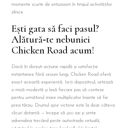
momente scurte de entuziasm în timpul activităților
zilnice.
Ești gata să faci pasul?
Alătură‑te nebuniei
Chicken Road acum!
Dacă îți dorești acțiune rapidă și satisfacție
instantanee fără sesiuni lungi, Chicken Road oferă
exact această experiență. Ia-ți dispozitivul, setează
o miză modestă și lasă fiecare pas să conteze
pentru următorul mare multiplicator înainte să fie
prea târziu. Drumul spre victorie este la doar câteva
clicuri distanță — începe să joci azi și simte
adrenalina trecând peste autostrada virtuală,