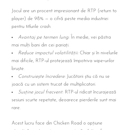
Jocul are un procent impresionant de RTP (return to
player) de 98% — o cifră peste media industriei
pentru titlurile crash.
Avantaj pe termen lung:
În medie, vei păstra
mai mulți bani din cei pariați.
Reduce impactul volatilității:
Chiar și în nivelurile
mai dificile, RTP-ul protejează împotriva wipe‑urilor
bruște.
Construiește încredere:
Jucătorii știu că nu se
joacă cu un sistem trucat de multiplicatori.
Susține jocul frecvent:
RTP-ul ridicat încurajează
sesiuni scurte repetate, deoarece pierderile sunt mai
rare.
Acest lucru face din Chicken Road o opțiune