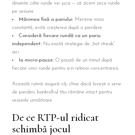
dinainte câte runde vei juca — să zicem zece runde
pe sesiune.
Mărimea fixă a pariului:
Menține miza
constantă; evită creșterea după o pierdere.
Consideră fiecare rundă ca un pariu
independent:
Nu există strategie de „hot streak”
aici.
Ia micro‑pauze:
O pauză de un minut după
fiecare cinci runde pentru a-ți reînnoi concentrarea.
Această rutină asigură că, chiar dacă lovești o serie
de pierderi, bankroll‑ul tău rămâne intact pentru
sesiunile următoare.
De ce RTP-ul ridicat
schimbă jocul