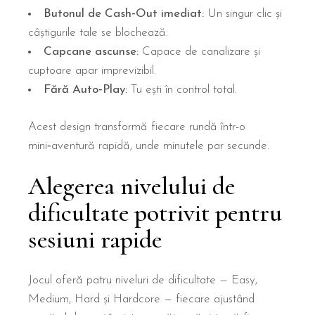
Butonul de Cash‑Out imediat:
Un singur clic și
câștigurile tale se blochează.
Capcane ascunse:
Capace de canalizare și
cuptoare apar imprevizibil.
Fără Auto‑Play:
Tu ești în control total.
Acest design transformă fiecare rundă într-o
mini‑aventură rapidă, unde minutele par secunde.
Alegerea nivelului de
dificultate potrivit pentru
sesiuni rapide
Jocul oferă patru niveluri de dificultate — Easy,
Medium, Hard și Hardcore — fiecare ajustând