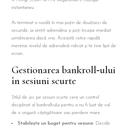
instantaneu.
Ai terminat o rundă în mai puțin de douăzeci de
secunde, ai simțit adrenalina și poți începe imediat
următoarea dacă vrei. Această rotire rapidă
menține nivelul de adrenalină ridicat și te ține lipit de
ecran.
Gestionarea bankroll‑ului
în sesiuni scurte
Stilul de joc pe sesiuni scurte cere un control
disciplinat al bankroll‑ului pentru a nu fi luat de val
de o singură câștigătoare sau pierdere mare.
Stabilește un buget pentru sesiune:
Decide