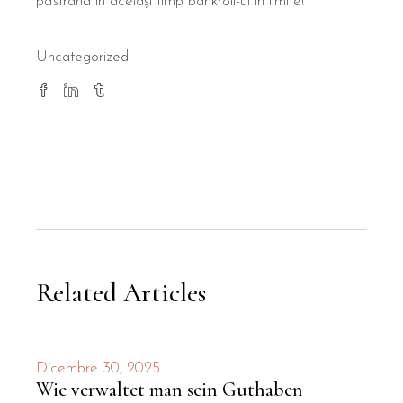
păstrând în același timp bankroll-ul în limite!
Uncategorized
Related Articles
Dicembre 30, 2025
Wie verwaltet man sein Guthaben