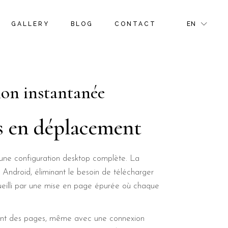
S
ROOM GALLERY
RIGHT SIDEBAR
FR
GALLERY
BLOG
CONTACT
EN
NS & OFFERS
ROOM MASONRY GALLERY
LEFT SIDEBAR
GR
TIVITIES
BLOG PINTEREST
IT
GE
BLOG SINGLE
S
ROOM GALLERY
RIGHT SIDEBAR
FR
NS & OFFERS
ROOM MASONRY GALLERY
LEFT SIDEBAR
GR
ion instantanée
R PAGE
TIVITIES
BLOG PINTEREST
IT
GE
BLOG SINGLE
s en déplacement
R PAGE
’une configuration desktop complète. La
Android, éliminant le besoin de télécharger
cueilli par une mise en page épurée où chaque
ment des pages, même avec une connexion