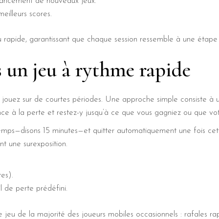
 lancement de nouveaux jeux.
eilleurs scores.
jeu rapide, garantissant que chaque session ressemble à une étap
s un jeu à rythme rapide
 jouez sur de courtes périodes. Une approche simple consiste à uti
 à la perte et restez-y jusqu’à ce que vous gagniez ou que votre
emps—disons 15 minutes—et quitter automatiquement une fois cette
nt une surexposition.
es).
il de perte prédéfini.
 jeu de la majorité des joueurs mobiles occasionnels : rafales rapi