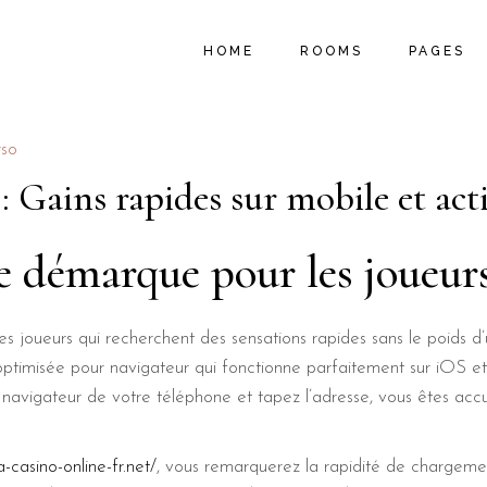
MAIN HOME
ROOM LIST TYPES
ABOUT U
HOME
ROOMS
PAGES
B&B HOME
ROOM LIST LAYOUTS
PROMOTIO
HOSTEL HOME
SINGLE ROOM
LOCAL AC
SUMMER RESORT
MY ACCOUNT
MENU PA
MAIN HOME
ROOM LIST TYPES
ABOUT U
rso
VACATION RESORT
CART
FAQ PAGE
B&B HOME
ROOM LIST LAYOUTS
PROMOTIO
 Gains rapides sur mobile et act
HOTEL HOME
CHECKOUT
404 ERRO
HOSTEL HOME
SINGLE ROOM
LOCAL AC
LANDING
SUMMER RESORT
MY ACCOUNT
MENU PA
e démarque pour les joueur
VACATION RESORT
CART
FAQ PAGE
HOTEL HOME
CHECKOUT
404 ERRO
s joueurs qui recherchent des sensations rapides sans le poids d
LANDING
ptimisée pour navigateur qui fonctionne parfaitement sur iOS et 
 navigateur de votre téléphone et tapez l’adresse, vous êtes ac
a-casino-online-fr.net/
, vous remarquerez la rapidité de charge