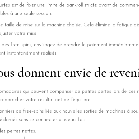
ourtes est de fixer une limite de bankroll stricte avant de comme
bles à une seule session.
le taille de mise sur la machine choisie. Cela élimine la fatigue 
ajuster votre mise.
u des free‑spins, envisagez de prendre le paiement immédiatemen
sont instantanément réalisés.
us donnent envie de reven
adaires qui peuvent compenser de petites pertes lors de ces ra
approcher votre résultat net de l’équilibre.
niers de free‑spins liés aux nouvelles sorties de machines à sous.
réclamés sans se connecter plusieurs fois.
s pertes nettes.