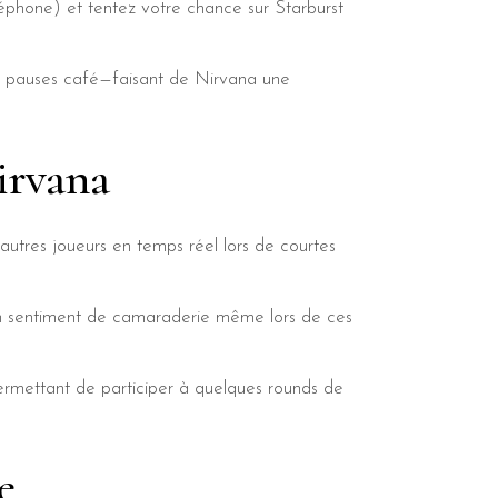
léphone) et tentez votre chance sur Starburst
ou pauses café—faisant de Nirvana une
irvana
’autres joueurs en temps réel lors de courtes
 un sentiment de camaraderie même lors de ces
permettant de participer à quelques rounds de
e