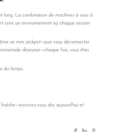
nt long. La combinaison de machines à sous à
ort crée un environnement où chaque session
ême un mini jackpot—puis vous déconnecter
e promenade déjeuner—chaque fois, vous êtes
oi du temps.
fraîche—inscrivez-vous dès aujourd’hui et