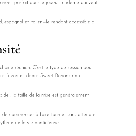
antanée—parfait pour le joueur moderne qui veut
nd, espagnol et italien—le rendant accessible à
nsité
chaine réunion. C’est le type de session pour
sous favorite—disons Sweet Bonanza ou
pide : la taille de la mise est généralement
met de commencer à faire tourner sans attendre
rythme de la vie quotidienne.