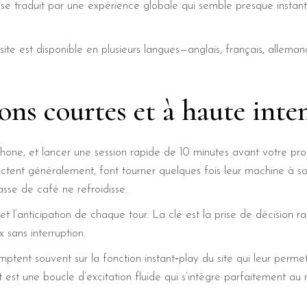
se se traduit par une expérience globale qui semble presque inst
site est disponible en plusieurs langues—anglais, français, allema
ions courtes et à haute inte
phone, et lancer une session rapide de 10 minutes avant votre pro
ectent généralement, font tourner quelques fois leur machine à 
sse de café ne refroidisse.
 l’anticipation de chaque tour. La clé est la prise de décision ra
 sans interruption.
mptent souvent sur la fonction instant‑play du site qui leur per
est une boucle d’excitation fluide qui s’intègre parfaitement au 