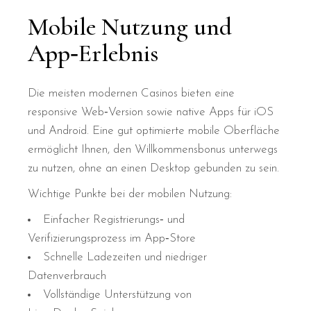
Mobile Nutzung und
App‑Erlebnis
Die meisten modernen Casinos bieten eine
responsive Web‑Version sowie native Apps für iOS
und Android. Eine gut optimierte mobile Oberfläche
ermöglicht Ihnen, den Willkommensbonus unterwegs
zu nutzen, ohne an einen Desktop gebunden zu sein.
Wichtige Punkte bei der mobilen Nutzung:
Einfacher Registrierungs‑ und
Verifizierungsprozess im App‑Store
Schnelle Ladezeiten und niedriger
Datenverbrauch
Vollständige Unterstützung von