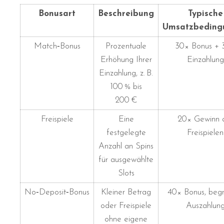
Bonusart
Beschreibung
Typische
Umsatzbeding
Match‑Bonus
Prozentuale
30× Bonus + 
Erhöhung Ihrer
Einzahlung
Einzahlung, z. B.
100 % bis
200 €
Freispiele
Eine
20× Gewinn 
festgelegte
Freispielen
Anzahl an Spins
für ausgewählte
Slots
No‑Deposit‑Bonus
Kleiner Betrag
40× Bonus, beg
oder Freispiele
Auszahlun
ohne eigene