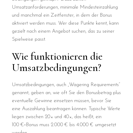
Umsatzanforderungen, minimale Mindesteinzahlung
und manchmal ein Zeitfenster, in dem der Bonus
aktiviert werden muss. Wer diese Punkte kennt, kann
gezielt nach einem Angebot suchen, das zu seiner
Spielweise passt.
Wie funktionieren die
Umsatzbedingungen?
Umsatzbedingungen, auch „Wagering Requirements“
genannt, geben an, wie oft Sie den Bonusbetrag plus
eventuelle Gewinne einsetzen müssen, bevor Sie
eine Auszahlung beantragen können. Typische Werte
liegen zwischen 20× und 40×, das heißt, ein
100 €‑Bonus muss 2.000 € bis 4.000 € umgesetzt
werden.