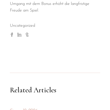
Umgang mit dem Bonus erhöht die langfristige
Freude am Spiel.
Uncategorized
Related Articles