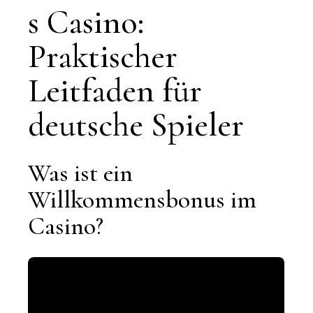
s Casino:
Praktischer
Leitfaden für
deutsche Spieler
Was ist ein
Willkommensbonus im
Casino?