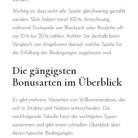
Wichtig ist, dass nicht alle Spiele gleichwertig gezählt
werden. Slots haben meist 100 % Anrechnung,
während Tischspiele wie Blackjack oder Roulette oft
nur 10 % bis 20 % zählen. Achten Sie deshalb beim
Vergleich von Angeboten darauf, welche Spiele für
die Erfüllung der Bedingungen zugelassen sind.
Die gängigsten
Bonusarten im Überblick
Es gibt mehrere Varianten von Willkommensboni, die
sich in Struktur und Nutzen unterscheiden. Die
nachfolgende Tabelle fasst die wichtigsten Typen
zusammen und gibt einen schnellen Überblick über
deren typische Bedingungen.