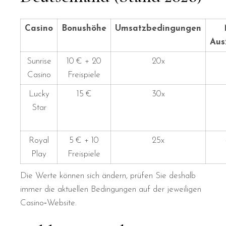
Casino
Bonushöhe
Umsatzbedingungen
Aus
Sunrise
10 € + 20
20x
Casino
Freispiele
Lucky
15 €
30x
Star
Royal
5 € + 10
25x
Play
Freispiele
Die Werte können sich ändern, prüfen Sie deshalb
immer die aktuellen Bedingungen auf der jeweiligen
Casino‑Website.