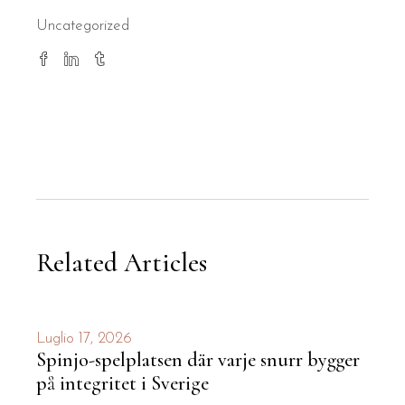
Uncategorized
Related Articles
Luglio 17, 2026
Spinjo-spelplatsen där varje snurr bygger
på integritet i Sverige