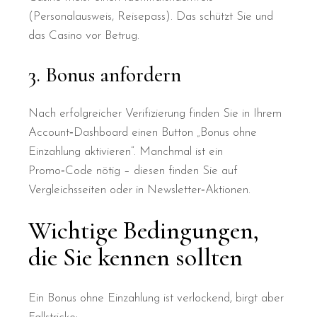
(Personalausweis, Reisepass). Das schützt Sie und
das Casino vor Betrug.
3. Bonus anfordern
Nach erfolgreicher Verifizierung finden Sie in Ihrem
Account‑Dashboard einen Button „Bonus ohne
Einzahlung aktivieren“. Manchmal ist ein
Promo‑Code nötig – diesen finden Sie auf
Vergleichsseiten oder in Newsletter‑Aktionen.
Wichtige Bedingungen,
die Sie kennen sollten
Ein Bonus ohne Einzahlung ist verlockend, birgt aber