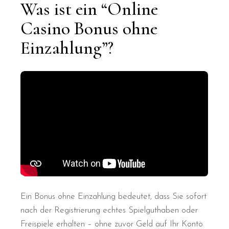
Was ist ein “Online
Casino Bonus ohne
Einzahlung”?
Ein Bonus ohne Einzahlung bedeutet, dass Sie sofort
nach der Registrierung echtes Spielguthaben oder
Freispiele erhalten – ohne zuvor Geld auf Ihr Konto