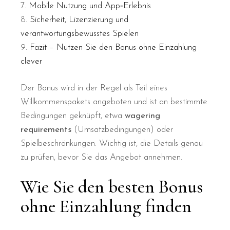
Mobile Nutzung und App‑Erlebnis
Sicherheit, Lizenzierung und
verantwortungsbewusstes Spielen
Fazit – Nutzen Sie den Bonus ohne Einzahlung
clever
Der Bonus wird in der Regel als Teil eines
Willkommenspakets angeboten und ist an bestimmte
Bedingungen geknüpft, etwa
wagering
requirements
(Umsatzbedingungen) oder
Spielbeschränkungen. Wichtig ist, die Details genau
zu prüfen, bevor Sie das Angebot annehmen.
Wie Sie den besten Bonus
ohne Einzahlung finden