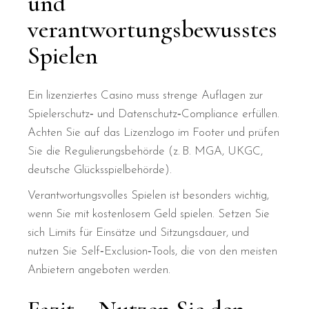
und
verantwortungsbewusstes
Spielen
Ein lizenziertes Casino muss strenge Auflagen zur
Spielerschutz‑ und Datenschutz‑Compliance erfüllen.
Achten Sie auf das Lizenzlogo im Footer und prüfen
Sie die Regulierungsbehörde (z. B. MGA, UKGC,
deutsche Glücksspielbehörde).
Verantwortungsvolles Spielen ist besonders wichtig,
wenn Sie mit kostenlosem Geld spielen. Setzen Sie
sich Limits für Einsätze und Sitzungsdauer, und
nutzen Sie Self‑Exclusion‑Tools, die von den meisten
Anbietern angeboten werden.