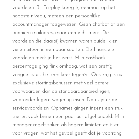
voordelen. Bij Fairplay kreeg ik, eenmaal op het
hoogste niveau, meteen een persoonlijke
accountmanager toegewezen. Geen chatbot of een
anoniem mailadres, maar een echt mens. De
voordelen die daarbij kwamen waren duidelijk en
vielen uiteen in een paar soorten. De financiële
voordelen merk je het eerst. Mijn cashback-
percentage ging flink omhoog, wat een prettig
vangnet is als het een keer tegenzit. Ook krijg ik nu
exclusieve stortingsbonussen met veel betere
voorwaarden dan de standaardaanbiedingen,
waaronder lagere wagering eisen. Dan zijn er de
servicevoordelen. Opnames gingen ineens een stuk
sneller, vaak binnen een paar uur afgehandeld. Mijn
manager regelt zaken als hogere limieten en is er
voor vragen, wat het gevoel geeft dat je voorrang