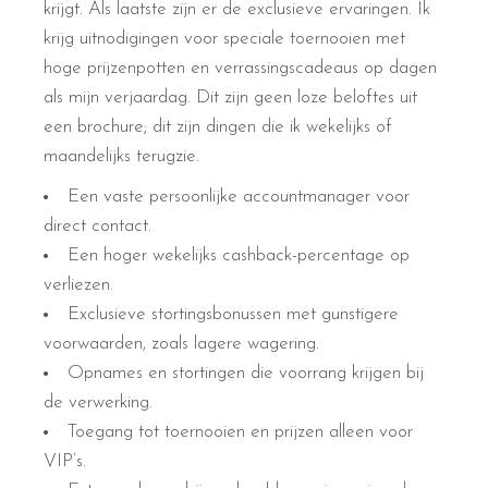
krijgt. Als laatste zijn er de exclusieve ervaringen. Ik
krijg uitnodigingen voor speciale toernooien met
hoge prijzenpotten en verrassingscadeaus op dagen
als mijn verjaardag. Dit zijn geen loze beloftes uit
een brochure; dit zijn dingen die ik wekelijks of
maandelijks terugzie.
Een vaste persoonlijke accountmanager voor
direct contact.
Een hoger wekelijks cashback-percentage op
verliezen.
Exclusieve stortingsbonussen met gunstigere
voorwaarden, zoals lagere wagering.
Opnames en stortingen die voorrang krijgen bij
de verwerking.
Toegang tot toernooien en prijzen alleen voor
VIP’s.