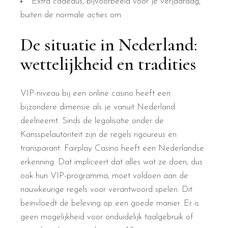
Extra cadeaus, bijvoorbeeld voor je verjaardag,
buiten de normale acties om.
De situatie in Nederland:
wettelijkheid en tradities
VIP-niveau bij een online casino heeft een
bijzondere dimensie als je vanuit Nederland
deelneemt. Sinds de legalisatie onder de
Kansspelautoriteit zijn de regels rigoureus en
transparant. Fairplay Casino heeft een Nederlandse
erkenning. Dat impliceert dat alles wat ze doen, dus
ook hun VIP-programma, moet voldoen aan de
nauwkeurige regels voor verantwoord spelen. Dit
beïnvloedt de beleving op een goede manier. Er is
geen mogelijkheid voor onduidelijk taalgebruik of