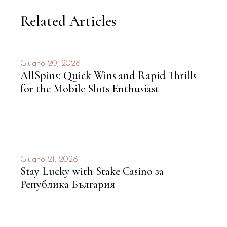
Related Articles
Giugno 20, 2026
AllSpins: Quick Wins and Rapid Thrills
for the Mobile Slots Enthusiast
Giugno 21, 2026
Stay Lucky with Stake Casino за
Република България