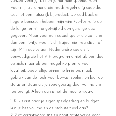
vanzelf verkrijgt binnen je normale speelpatroon.
Voor mij, als iemand die reeds regelmatig speelde,
was het een natuurlijk bijproduct. De cashback en
hogere bonussen hebben mijn winst/verlies-ratio op
de lange termijn ongetwijfeld een gunstige duw
gegeven. Maar voor een casual speler die zo nu en
dan een tientje wedt, is dit traject niet realistisch of
wijs. Mijn advies aan Nederlandse spelers is
eenvoudig: zie het VIP-programma niet als een doel
op zich, maar als een mogelijke premie voor
loyaliteit. Speel altijd binnen je limieten, maak
gebruik van de tools voor bewust spelen, en laat de
status ontstaan als je speelgedrag daar van nature
toe brengt. Alleen dan is het de moeite waard.
Kijk eerst naar je eigen speelgedrag en budget:
kun je het volume en de stabiliteit wel aan?
Zet verantwoord spelen nooit achterwege voor