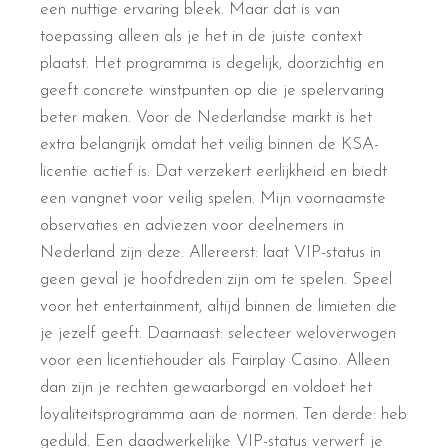
een nuttige ervaring bleek. Maar dat is van
toepassing alleen als je het in de juiste context
plaatst. Het programma is degelijk, doorzichtig en
geeft concrete winstpunten op die je spelervaring
beter maken. Voor de Nederlandse markt is het
extra belangrijk omdat het veilig binnen de KSA-
licentie actief is. Dat verzekert eerlijkheid en biedt
een vangnet voor veilig spelen. Mijn voornaamste
observaties en adviezen voor deelnemers in
Nederland zijn deze. Allereerst: laat VIP-status in
geen geval je hoofdreden zijn om te spelen. Speel
voor het entertainment, altijd binnen de limieten die
je jezelf geeft. Daarnaast: selecteer weloverwogen
voor een licentiehouder als Fairplay Casino. Alleen
dan zijn je rechten gewaarborgd en voldoet het
loyaliteitsprogramma aan de normen. Ten derde: heb
geduld. Een daadwerkelijke VIP-status verwerf je