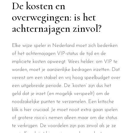
De kosten en
overwegingen: is het
achternajagen zinvol?
Elke wijze speler in Nederland moet zich bedenken
of het achternajagen VIP-status de tijd en de
impliciete kosten opweegt. Wees helder: om VIP te
worden, moet je aanzienlijke bedragen inzetten. Dat
vereist om een stabiel en vrij hoog speelbudget over
een uitgebreide periode. De ‘kosten’ zijn dus het
geld dat je inzet (en mogelijk verspeelt) om de
noodzakelijke punten te verzamelen. Een kritische
blik is hier cruciaal. Je moet nooit extra gaan spelen
of grotere risico’s nemen alleen maar om die status
te verkrijgen. De voordelen zijn pas zinvol als je ze