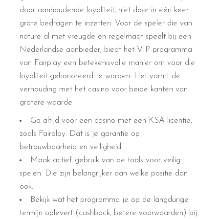
door aanhoudende loyaliteit, niet door in één keer
grote bedragen te inzetten. Voor de speler die van
nature al met vreugde en regelmaat speelt bij een
Nederlandse aanbieder, biedt het VIP-programma
van Fairplay een betekenisvolle manier om voor die
loyaliteit gehonoreerd te worden. Het vormt de
verhouding met het casino voor beide kanten van
grotere waarde.
Ga altijd voor een casino met een KSA-licentie,
zoals Fairplay. Dat is je garantie op
betrouwbaarheid en veiligheid.
Maak actief gebruik van de tools voor veilig
spelen. Die zijn belangrijker dan welke positie dan
ook.
Bekijk wat het programma je op de langdurige
termijn oplevert (cashback, betere voorwaarden) bij