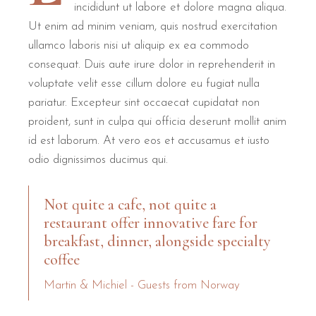
incididunt ut labore et dolore magna aliqua.
Ut enim ad minim veniam, quis nostrud exercitation
B&B Il Villino Torre Dell'Orso offers professional service w
ullamco laboris nisi ut aliquip ex ea commodo
consequat. Duis aute irure dolor in reprehenderit in
voluptate velit esse cillum dolore eu fugiat nulla
pariatur. Excepteur sint occaecat cupidatat non
proident, sunt in culpa qui officia deserunt mollit anim
id est laborum. At vero eos et accusamus et iusto
odio dignissimos ducimus qui.
Not quite a cafe, not quite a
restaurant offer innovative fare for
breakfast, dinner, alongside specialty
coffee
Martin & Michiel - Guests from Norway